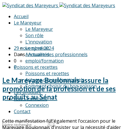
Accueil
Le Mareyeur
Le Mareyeur
Son rôle
L’innovation
29 novembre 2024
Le syndicat
Dans :
Annuaire des professionnels
Actualités
0
emploi/formation
Poissons et recettes
0
Poissons et recettes
Le Mareyage Boulonnais assure la
Astuces des professionnels
Comment choisir du bon poisson
promotion de la profession et de ses
Les produits
produits au Sénat
Accès membres
Connexion
Contact
Cette manifestation fut également l’occasion pour le
Search
Mareyage Boulonnais d’insister sur la nécessité d’aider
for: