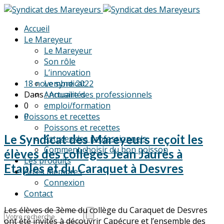
Accueil
Le Mareyeur
Le Mareyeur
Son rôle
L’innovation
18 novembre 2022
Le syndicat
Dans :
Annuaire des professionnels
Actualités
0
emploi/formation
Poissons et recettes
0
Poissons et recettes
Le Syndicat des Mareyeurs reçoit les
Astuces des professionnels
Comment choisir du bon poisson
élèves des collèges Jean Jaurès à
Les produits
Etaples et du Caraquet à Desvres
Accès membres
Connexion
Contact
Les élèves de 3ème du collège du Caraquet de Desvres
Search
ont été invités à découvrir Capécure et l’ensemble des
for: